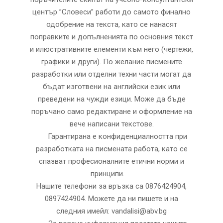
център ”Словеси” работи до самото финално
одобрение на текста, като се нанасят
поправките и допълненията по основния текст
и илюстративните елементи към него (чертежи,
графики и други). По желание писмените
разработки или отделни техни части могат да
бъдат изготвени на английски език или
преведени на чужди езици. Може да бъде
поръчано само редактиране и оформление на
вече написани текстове.
Гарантирана е конфиденциалността при
разработката на писмената работа, като се
спазват професионалните етични норми и
принципи.
Нашите телефони за връзка са 0876424904,
0897424904. Можете да ни пишете и на
следния имейл: vandalisi@abv.bg