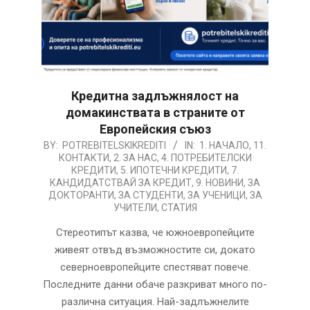
Кредитна задлъжнялост на
домакинствата в страните от
Европейския съюз
2026-
BY:
POTREBITELSKIKREDITI
IN:
1. НАЧАЛО
,
11.
КОНТАКТИ
,
2. ЗА НАС
,
4. ПОТРЕБИТЕЛСКИ
08-
КРЕДИТИ
,
5. ИПОТЕЧНИ КРЕДИТИ
,
7.
06
КАНДИДАТСТВАЙ ЗА КРЕДИТ
,
9. НОВИНИ
,
ЗА
ДОКТОРАНТИ
,
ЗА СТУДЕНТИ
,
ЗА УЧЕНИЦИ
,
ЗА
УЧИТЕЛИ
,
СТАТИЯ
Стереотипът казва, че южноевропейците
живеят отвъд възможностите си, докато
северноевропейците спестяват повече.
Последните данни обаче разкриват много по-
различна ситуация. Най-задлъжнелите