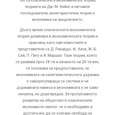
тях са класическата икономическа теория,
теорията на Дж. М. Кейнс и неговите
последователи, монетаристична теория и
икономика на предлагането.
Дълго време класическата икономическа
теория доминира в икономическата теория и
практика, като най-известните ѝ
представители са Д. Рикардо, Ф. Кене, Ж.-Б.
Сей, П. Пигу и А. Маршал. Тази теория, която
се развива през 18-ти и началото на 20-ти век,
се основава на предпоставката, че
икономиката на капиталистическата държава
е саморегулираща се система и че
държавната намеса в икономиката е не само
ненужна, но дори вредна. За прогресивното
развитие на обществото класическите
икономисти смятат, че е необходимо и
достатъчно да се осигури свобода на