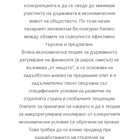
конкуренцията и да се сведе до минимум
участието на държавата в икономическия
живот на обществото. По този начин
пазарният механизъм би осигурил баланс
между обемите на съвкупното ефективно
търсене и предлагане.
Всяка икономическа теория за държавното
регулиране на финансите (в широк смисъл) не
възниква „от нищото“, а се основава на
задълбочен анализ на предишния опит и е
задължително тясно свързана със
специфичните условия на развитие на
отделната страна и глобалните тенденции.
Опитите за прилагане на каквато и да е теория
за макрорегулиране изолирано от конкретните
икономически условия са обречени на провал.
Това трябва да се вземе предвид при
разработването на стратегия за