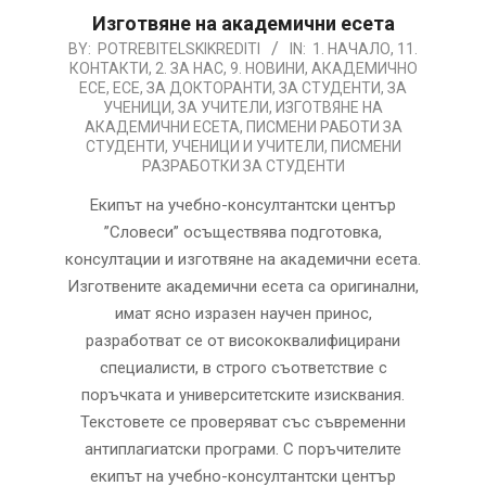
Изготвяне на академични есета
2026-
BY:
POTREBITELSKIKREDITI
IN:
1. НАЧАЛО
,
11.
КОНТАКТИ
,
2. ЗА НАС
,
9. НОВИНИ
,
АКАДЕМИЧНО
08-
ЕСЕ
,
ЕСЕ
,
ЗА ДОКТОРАНТИ
,
ЗА СТУДЕНТИ
,
ЗА
05
УЧЕНИЦИ
,
ЗА УЧИТЕЛИ
,
ИЗГОТВЯНЕ НА
АКАДЕМИЧНИ ЕСЕТА
,
ПИСМЕНИ РАБОТИ ЗА
СТУДЕНТИ, УЧЕНИЦИ И УЧИТЕЛИ
,
ПИСМЕНИ
РАЗРАБОТКИ ЗА СТУДЕНТИ
Екипът на учебно-консултантски център
”Словеси” осъществява подготовка,
консултации и изготвяне на академични есета.
Изготвeните академични есета са оригинални,
имат ясно изразен научен принос,
разработват се от висококвалифицирани
специалисти, в строго съответствие с
поръчката и университетските изисквания.
Текстовете се проверяват със съвременни
антиплагиатски програми. С поръчителите
екипът на учебно-консултантски център