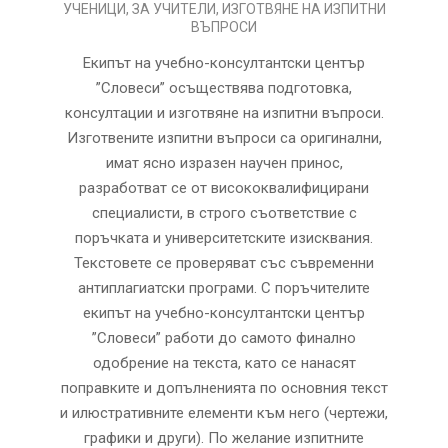
05
УЧЕНИЦИ
,
ЗА УЧИТЕЛИ
,
ИЗГОТВЯНЕ НА ИЗПИТНИ
ВЪПРОСИ
Екипът на учебно-консултантски център
”Словеси” осъществява подготовка,
консултации и изготвяне на изпитни въпроси.
Изготвeните изпитни въпроси са оригинални,
имат ясно изразен научен принос,
разработват се от висококвалифицирани
специалисти, в строго съответствие с
поръчката и университетските изисквания.
Текстовете се проверяват със съвременни
антиплагиатски програми. С поръчителите
екипът на учебно-консултантски център
”Словеси” работи до самото финално
одобрение на текста, като се нанасят
поправките и допълненията по основния текст
и илюстративните елементи към него (чертежи,
графики и други). По желание изпитните