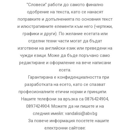
”Словеси” работи до самото финално
одобрение на текста, като се нанасят
поправките и допълненията по основния текст
и илюстративните елементи към него (чертежи,
графики и други). По желание есетата или
отделни техни части могат да бъдат
изготвени на английски език или преведени на
чужди езици. Може да бъде поръчано само
редактиране и оформление на вече написани
есета.
Гарантирана е конфиденциалността при
разработката на есето, като се спазват
професионалните етични норми и принципи.
Нашите телефони за връзка са 0876424904,
0897424904. Можете да ни пишете и на
следния имейл: vandalisi@abv.bg
За повече информация посетете нашите
електронни сайтове: