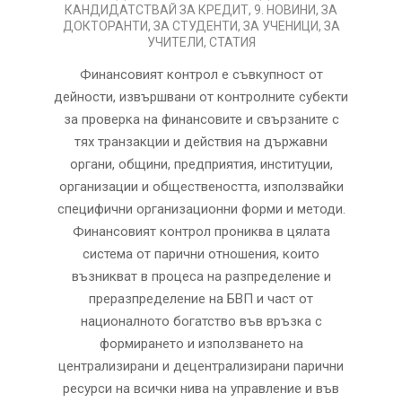
06
КАНДИДАТСТВАЙ ЗА КРЕДИТ
,
9. НОВИНИ
,
ЗА
ДОКТОРАНТИ
,
ЗА СТУДЕНТИ
,
ЗА УЧЕНИЦИ
,
ЗА
УЧИТЕЛИ
,
СТАТИЯ
Финансовият контрол е съвкупност от
дейности, извършвани от контролните субекти
за проверка на финансовите и свързаните с
тях транзакции и действия на държавни
органи, общини, предприятия, институции,
организации и обществеността, използвайки
специфични организационни форми и методи.
Финансовият контрол прониква в цялата
система от парични отношения, които
възникват в процеса на разпределение и
преразпределение на БВП и част от
националното богатство във връзка с
формирането и използването на
централизирани и децентрализирани парични
ресурси на всички нива на управление и във