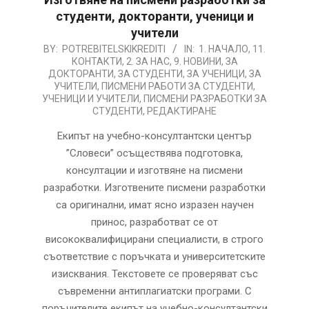
студенти, докторанти, ученици и
учители
2026-
BY:
POTREBITELSKIKREDITI
IN:
1. НАЧАЛО
,
11.
КОНТАКТИ
,
2. ЗА НАС
,
9. НОВИНИ
,
ЗА
08-
ДОКТОРАНТИ
,
ЗА СТУДЕНТИ
,
ЗА УЧЕНИЦИ
,
ЗА
05
УЧИТЕЛИ
,
ПИСМЕНИ РАБОТИ ЗА СТУДЕНТИ,
УЧЕНИЦИ И УЧИТЕЛИ
,
ПИСМЕНИ РАЗРАБОТКИ ЗА
СТУДЕНТИ
,
РЕДАКТИРАНЕ
Екипът на учебно-консултантски център
”Словеси” осъществява подготовка,
консултации и изготвяне на писмени
разработки. Изготвeните писмени разработки
са оригинални, имат ясно изразен научен
принос, разработват се от
висококвалифицирани специалисти, в строго
съответствие с поръчката и университетските
изисквания. Текстовете се проверяват със
съвременни антиплагиатски програми. С
поръчителите екипът на учебно-консултантски