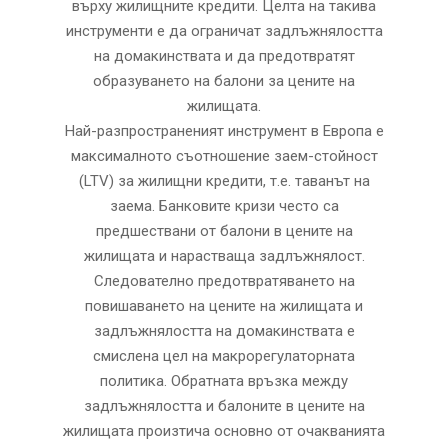
върху жилищните кредити. Целта на такива
инструменти е да ограничат задлъжнялостта
на домакинствата и да предотвратят
образуването на балони за цените на
жилищата.
Най-разпространеният инструмент в Европа е
максималното съотношение заем-стойност
(LTV) за жилищни кредити, т.е. таванът на
заема. Банковите кризи често са
предшествани от балони в цените на
жилищата и нарастваща задлъжнялост.
Следователно предотвратяването на
повишаването на цените на жилищата и
задлъжнялостта на домакинствата е
смислена цел на макрорегулаторната
политика. Обратната връзка между
задлъжнялостта и балоните в цените на
жилищата произтича основно от очакванията