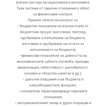
всички сектори на националната икономика.
Тази система от парични отношения е обект
на финансовия контрол.
Преките обекти на контрол са:
• бюджетни показатели на всички етапи от
бюджетния процес (изготвяне, преглед,
одобряване и изпълнение на бюджета,
изготвяне и одобряване на отчета за
изпълнението на бюджета);
• финансови показатели за дейността на
икономическите субекти (печалба, приходи,
амортизация, себестойност, рентабилност,
основен и оборотен капитал и др.);
• данъчни плащания към бюджета и
извънбюджетните фондове;
• показатели, характеризиращи паричните
отношения;
• застрахователният пазар и други операции и