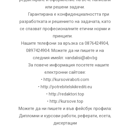
или решени задачи.
Гарантирана е конфиденциалността при
разработката и решението на задачата, като
се спазват професионалните етични норми и
принципи.
Нашите телефони за връзка са 0876424904,
0897424904. Можете да ни пишете и на
следния имейл: vandalisi@abv.bg
За повече информация посетете нашите
електронни сайтове:
• http://kursoviraboti.com
• http://potrebitelskikrediti.eu
• http://redaktori.top
• http://kursove.top
Можете да ни пишете и във фейсбук профила:
Дипломни и курсови работи, реферати, есета,
дисертации