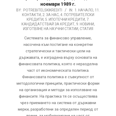
ноември 1989 г.
2026-
BY:
POTREBITELSKIKREDITI
IN:
1. НАЧАЛО
,
11.
КОНТАКТИ
,
2. ЗА НАС
,
4. ПОТРЕБИТЕЛСКИ
08-
КРЕДИТИ
,
5. ИПОТЕЧНИ КРЕДИТИ
,
7.
06
КАНДИДАТСТВАЙ ЗА КРЕДИТ
,
9. НОВИНИ
,
ИЗГОТВЯНЕ НА НАУЧНИ СТАТИИ
,
СТАТИЯ
Системата за финансово управление,
насочена към постигане на конкретни
стратегически и тактически цели на
държавата, е изградена върху основата на
финансовата политика, която е неразделна
част от икономическата политика.
Финансовата политика е съвкупност от
методологични принципи, практически форми
на организация и методи за използване на
финансите. На практика тя се осъществява
чрез приемането на система от държавни
мерки, разработени за определен период от
време, за мобилизиране на част от