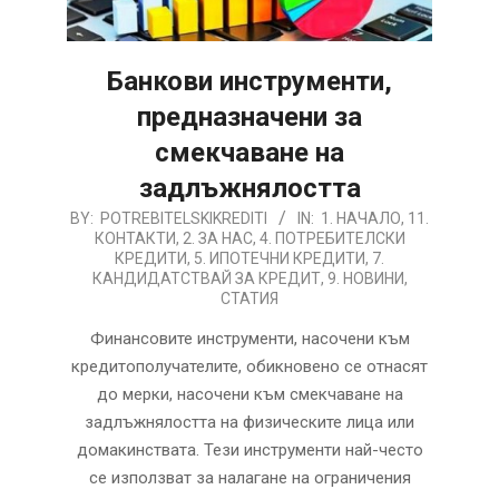
Банкови инструменти,
предназначени за
смекчаване на
задлъжнялостта
2026-
BY:
POTREBITELSKIKREDITI
IN:
1. НАЧАЛО
,
11.
КОНТАКТИ
,
2. ЗА НАС
,
4. ПОТРЕБИТЕЛСКИ
08-
КРЕДИТИ
,
5. ИПОТЕЧНИ КРЕДИТИ
,
7.
06
КАНДИДАТСТВАЙ ЗА КРЕДИТ
,
9. НОВИНИ
,
СТАТИЯ
Финансовите инструменти, насочени към
кредитополучателите, обикновено се отнасят
до мерки, насочени към смекчаване на
задлъжнялостта на физическите лица или
домакинствата. Тези инструменти най-често
се използват за налагане на ограничения