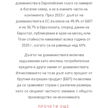
домакинства в Европейския съюз се намират
в богатия север, а не в южните части на
континента. През 2025 г. дългът на
домакинствата в ЕС възлиза на 49,4% от БВП
и на 50,7% в Еврозоната, според данни на
Евростат, публикувани в края на месец юли.
Тези стойности намаляват всяка година от
2020 г., когато са на равнище над 60%.
Дългът на домакинствата включва
задължения като ипотеки, потребителски
кредити и други заеми от домакинствата.
Изчисляването на този дълг като процент от
брутния вътрешен продукт (БВП) позволява
да се сравняват страни с различни размери,
като се свържат частното заемане с общото
производство на икономиката.
ПРОЧЕТИ ОЩЕ