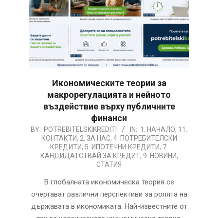
Икономическите теории за
макрорегулацията и нейното
въздействие върху публичните
финанси
2026-
BY:
POTREBITELSKIKREDITI
IN:
1. НАЧАЛО
,
11.
КОНТАКТИ
,
2. ЗА НАС
,
4. ПОТРЕБИТЕЛСКИ
08-
КРЕДИТИ
,
5. ИПОТЕЧНИ КРЕДИТИ
,
7.
06
КАНДИДАТСТВАЙ ЗА КРЕДИТ
,
9. НОВИНИ
,
СТАТИЯ
В глобалната икономическа теория се
очертават различни перспективи за ролята на
държавата в икономиката. Най-известните от