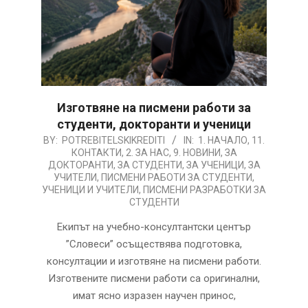
Изготвяне на писмени работи за
студенти, докторанти и ученици
2026-
BY:
POTREBITELSKIKREDITI
IN:
1. НАЧАЛО
,
11.
КОНТАКТИ
,
2. ЗА НАС
,
9. НОВИНИ
,
ЗА
08-
ДОКТОРАНТИ
,
ЗА СТУДЕНТИ
,
ЗА УЧЕНИЦИ
,
ЗА
05
УЧИТЕЛИ
,
ПИСМЕНИ РАБОТИ ЗА СТУДЕНТИ,
УЧЕНИЦИ И УЧИТЕЛИ
,
ПИСМЕНИ РАЗРАБОТКИ ЗА
СТУДЕНТИ
Екипът на учебно-консултантски център
”Словеси” осъществява подготовка,
консултации и изготвяне на писмени работи.
Изготвeните писмени работи са оригинални,
имат ясно изразен научен принос,