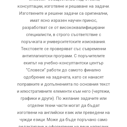
консултации, изготвяне и решаване на задачи.
Изготвeните и решени задачи са оригинални,
имат ясно изразен научен принос,
разработват се от висококвалифицирани
специалисти, в строго съответствие с
поръчката и университетските изисквания.
Текстовете се проверяват със съвременни
антиплагиатски програми. С поръчителите
екипът на учебно-консултантски център
”Словеси” работи до самото финално
одобрение на задачата, като се нанасят
поправките и допълненията по основния текст
и илюстративните елементи към него (чертежи,
графики и други). По желание задачите или
отделни техни части могат да бъдат
изготвени на английски език или преведени на
чужди езици. Може да бъде поръчано само
редактиране и оформление на вече написани