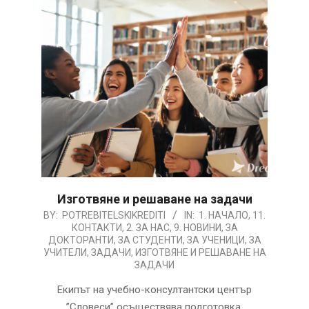
Изготвяне и решаване на задачи
2026-
BY:
POTREBITELSKIKREDITI
IN:
1. НАЧАЛО
,
11.
КОНТАКТИ
,
2. ЗА НАС
,
9. НОВИНИ
,
ЗА
08-
ДОКТОРАНТИ
,
ЗА СТУДЕНТИ
,
ЗА УЧЕНИЦИ
,
ЗА
05
УЧИТЕЛИ
,
ЗАДАЧИ
,
ИЗГОТВЯНЕ И РЕШАВАНЕ НА
ЗАДАЧИ
Екипът на учебно-консултантски център
”Словеси” осъществява подготовка,