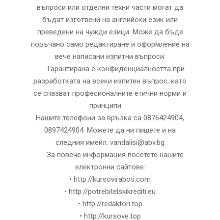
въпроси или отделни техни части могат да
бъдат изготвени на английски език или
преведени на чужди езици. Може да бъде
поръчано само редактиране и оформление на
вече написани изпитни въпроси.
Гарантирана е конфиденциалността при
разработката на всеки изпитен въпрос, като
се спазват професионалните етични норми и
принципи.
Нашите телефони за връзка са 0876424904,
0897424904. Можете да ни пишете и на
следния имейл: vandalisi@abv.bg
За повече информация посетете нашите
електронни сайтове:
• http://kursoviraboti.com
• http://potrebitelskikrediti.eu
• http://redaktori.top
• http://kursove.top