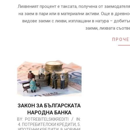
17
Лихвеният процент е таксата, получена от заемодател
на заем в пари или в материални активи. Още в древно
видове заеми с лихви, изплащани в натура – добитък
заеми, лихвата съотв
ПРОЧЕ
ЗАКОН ЗА БЪЛГАРСКАТА
НАРОДНА БАНКА
2020-
BY:
POTREBITELSKIKREDITI
IN:
4. ПОТРЕБИТЕЛСКИ КРЕДИТИ
,
5.
01-
ИПОТЕЧНИ КРЕДИТИ
,
9. НОВИНИ