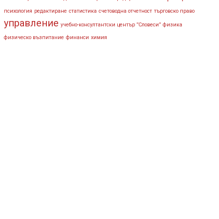
психология
редактиране
статистика
счетоводна отчетност
търговско право
управление
учебно-консултантски център ”Словеси”
физика
физическо възпитание
финанси
химия