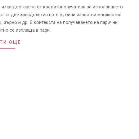
я и предоставена от кредитополучателя за използването
стта, две хилядолетия пр. н.е., били известни множество
, зърно и др. В контекста на получаването на парични
етно се изплаща в пари.
ТИ ОЩЕ