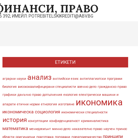
ФИНАНСИ, ПРАВО
392; ИМЕЙЛ: POTREBITELSKIKREDITI@ABV.BG
ЕТИКЕТИ
анализ
аграрни науки
английски език
антиплагиатски програми
биология
висококвалифицирани специалисти
военно дело
гражданско право
графики
данъчно право
допълнения
екология
електрически машини и
икономика
апарати
етични норми
етнология
изготвяне
икономическа социология
икономически специалности
история
консултации
конфиденциалност
криминалистика
математика
мениджмънт
минно дело
наказателно право
научен принос
принципи
области
оригинални
подготовка
поправки
предприемачество