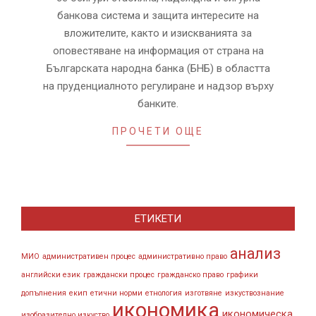
банкова система и защита интересите на
вложителите, както и изискванията за
оповестяване на информация от страна на
Българската народна банка (БНБ) в областта
на пруденциалното регулиране и надзор върху
банките.
ПРОЧЕТИ ОЩЕ
ЕТИКЕТИ
анализ
МИО
административен процес
административно право
английски език
граждански процес
гражданско право
графики
допълнения
екип
етични норми
етнология
изготвяне
изкуствознание
икономика
икономическа
изобразително изкуство